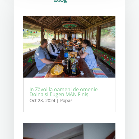
In Zăvoi la oameni de omenie
Doina și Eugen MAN Finiș
Oct 28, 2024
|
Popas