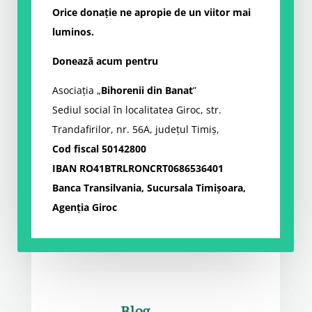
Orice donație ne apropie de un viitor mai
luminos.
Donează acum pentru
Asociația „
Bihorenii din Banat
”
Sediul social în localitatea Giroc, str.
Trandafirilor, nr. 56A, județul Timiș,
Cod fiscal 50142800
IBAN RO41BTRLRONCRT0686536401
Banca Transilvania, Sucursala Timișoara,
Agenția Giroc
Blog