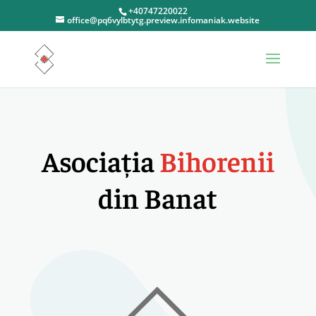
+40747220022
office@pq6vylbtytg.preview.infomaniak.website
Asociația
Bihorenii
din Banat