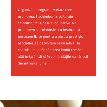
Organizăm programe variate care
promovează schimburile culturale,
științifice, religioase și educative. Ne
propunem să colaborăm cu instituții și
persoane fizice pentru a păstra prestigiul
asociației, să dezvoltăm resursele și să
contribuim la răspândirea limbii române,
atât în țară, cât și în comunitățile românești
din întreaga lume.