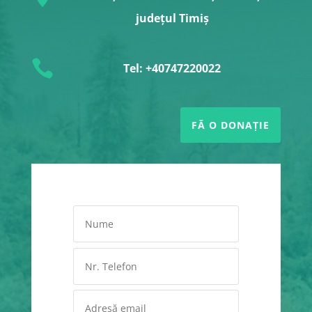
județul Timiș

Tel: +40747220022
FĂ O DONAȚIE