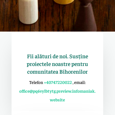
Fii alături de noi. Susține
proiectele noastre pentru
comunitatea Bihorenilor
Telefon
+40747220022
, email:
office@pq6vylbtytg.preview.infomaniak.
website